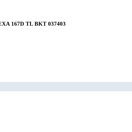
EXA 167D TL BKT 037403