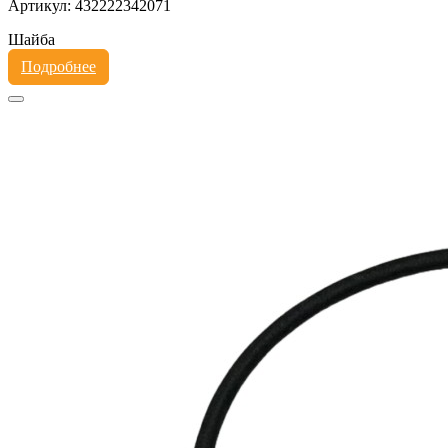
Артикул: 432222342071
Шайба
Подробнее